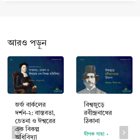
আরও পড়ুন
জর্জ বার্কলের
বিশ্বজুড়ে
দর্শন-২: বাস্তবতা,
রবীন্দ্রনাথের
চেতনা ও ঈশ্বরের
ঠিকানা
এক বিকল্প
দীপক সাহা
অধিবিদ্যা