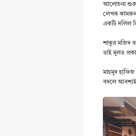
আলোচনা শুরু 
লেখক কামরুল
একটি দলিল হি
শাকুর মজিদ বলে
তাই মূলত প্রক
মাহমুদ হাফিজ 
বদলে আবশ্যই ভ