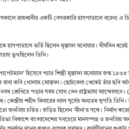
ালে রাজধানীর একটি বেসরকারি হাসপাতালে বরেণ্য এ চিত্রশি
ে হাসপাতালে ভর্তি ছিলেন মুস্তাফা মনোয়ার। দীর্ঘদিন ধরেই 
তায় ভুগছিলেন তিনি।
াপেটম্যান’ হিসেবে খ্যাত শিল্পী মুস্তাফা মনোয়ার জন্ম ১৯৩৫
তাঁর বাবা কবি গোলাম মোস্তফা। ছোটবেলা থেকেই তাঁর ছবি 
 নবম শ্রেণিতে পড়ার সময় যোগ দেন রাষ্ট্রভাষা আন্দোলনে।
 কেন্দ্রীয় শহীদ মিনারের লাল সূর্যের অন্যতম স্থপতি তিনি। স
ো জনপ্রিয় চরিত্র। জড়িত ছিলেন ‘মীনা’র সঙ্গে। নির্মাণ কর
িভা বিকাশে বাংলাদেশের সবচেয়ে মানসম্পন্ন ও জনপ্রিয় অনু
ির্মিত অনুষ্ঠান মনের কথাও ব্যাপক সমাদৃত। কর্মজীবনের শুরুটা প