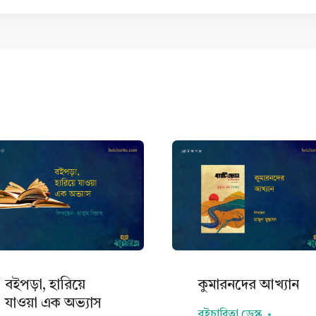
বইপড়া, হারিয়ে
কুমারনদের আখ্যান
যাওয়া এক অভ্যাস
বইচারিতা ডেস্ক