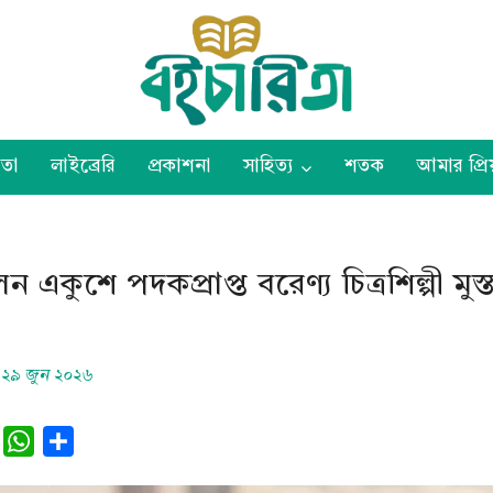
তা
লাইব্রেরি
প্রকাশনা
সাহিত্য
শতক
আমার প্রিয
 একুশে পদকপ্রাপ্ত বরেণ্য চিত্রশিল্পী মুস্
২৯ জুন ২০২৬
L
W
S
h
h