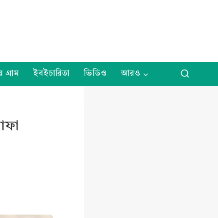
় গ্রাম
ইবইচারিতা
ভিডিও
আরও
তাফা