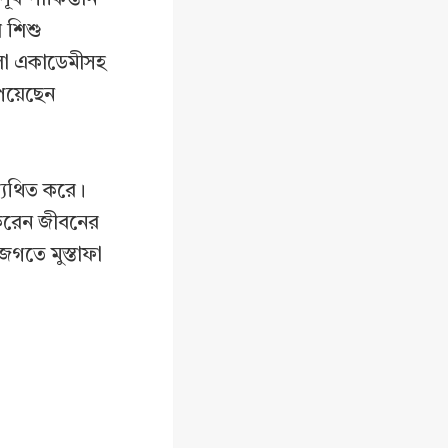
শ শিশু
কলা একাডেমীসহ
েয়েছেন
 ব্যথিত করে।
 করেন জীবনের
জগতে মুস্তাফা