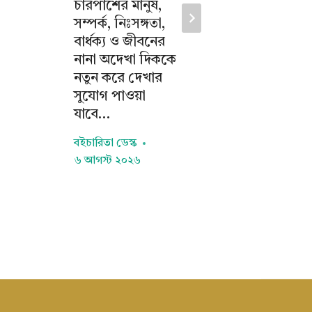
চারপাশের মানুষ,
অসামান্য
সম্পর্ক, নিঃসঙ্গতা,
মাসুম বিল্ল
বার্ধক্য ও জীবনের
৫ আগস্ট 
নানা অদেখা দিককে
নতুন করে দেখার
সুযোগ পাওয়া
যাবে…
বইচারিতা ডেস্ক
৬ আগস্ট ২০২৬