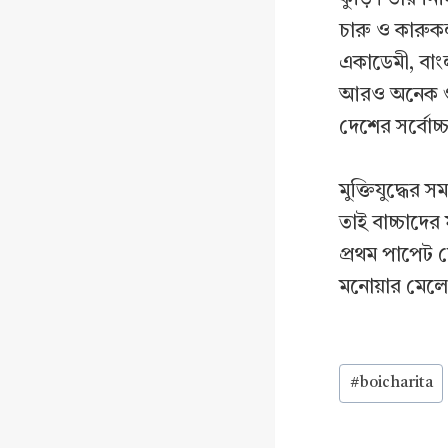
চারু ও কারুকল
একাডেমী, বাংল
আরও অনেক গুরু
দেশের সর্বোচ্চ 
মুক্তিযুদ্ধের 
তাই বাচ্চাদে
প্রথম পাপেট শ
মনোয়ার মেলে
Post
#
boicharita
Tags: