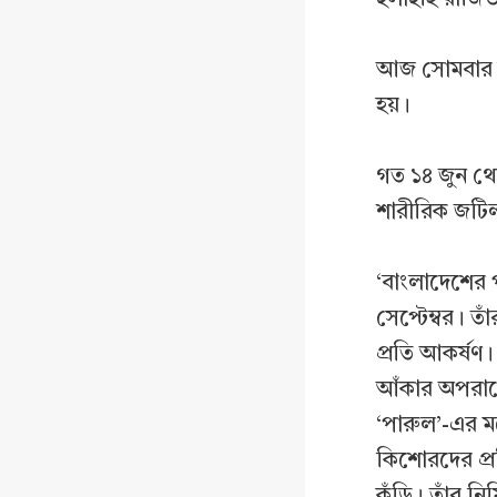
আজ সোমবার সক
হয়।
গত ১৪ জুন থেক
শারীরিক জটিল
‘বাংলাদেশের প
সেপ্টেম্বর। 
প্রতি আকর্ষণ।
আঁকার অপরাধে।
‘পারুল’-এর মত
কিশোরদের প্রত
কুঁড়ি। তাঁর ন