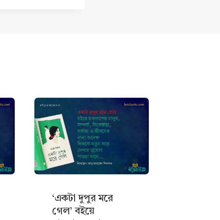
‘একটা দুপুর মরে
জোছনা 
গেল’ বইয়ে
গল্প: মুক