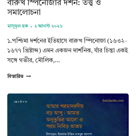
বারুখ স্পিনোজার দর্শন: তত্ত্ব ও
সমালোচনা
মাসুদুল হক
২ আগস্ট ২০২৬
১.পশ্চিমা দর্শনের ইতিহাসে বারুখ স্পিনোজা (১৬৩২–
১৬৭৭ খ্রিষ্টাব্দ) এমন একজন দার্শনিক, যাঁর চিন্তা একই
সঙ্গে গভীর, মৌলিক,…
বারুখ
বিস্তারিত
স্পিনোজার
দর্শন:
তত্ত্ব
ও
সমালোচনা