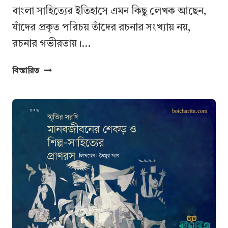
বাংলা সাহিত্যের ইতিহাসে এমন কিছু লেখক আছেন,
যাঁদের প্রকৃত পরিচয় তাঁদের রচনার সংখ্যায় নয়,
রচনার গভীরতায়।…
কমলকুমার
বিস্তারিত
মজুমদার
ও
‘অন্তর্জলী
যাত্রা’
:
বাংলা
উপন্যাসের
এক
অনতিক্রম্য
শিখর