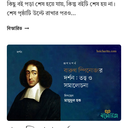
কিছু বই পড়া শেষ হয়ে যায়, কিন্তু বইটি শেষ হয় না।
শেষ পৃষ্ঠাটি উল্টে রাখার পরও…
একজন
বিস্তারিত
শিল্পীর
চোখে
প্রেম,
জীবন
ও
ক্ষমার
গল্প
—‘তেইশ
নম্বর
তৈলচিত্র’