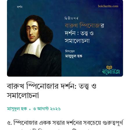
এক
অভ্যাস
বারুখ স্পিনোজার দর্শন: তত্ত্ব ও
সমালোচনা
মাসুদুল হক
৩ আগস্ট ২০২৬
৫. স্পিনোজার একক সত্তার দর্শনের সবচেয়ে গুরুত্বপূর্ণ