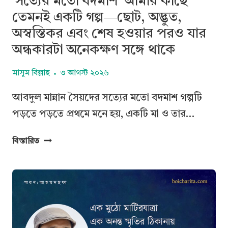
‘সত্যের মতো বদমাশ’ আমার কাছে
তেমনই একটি গল্প—ছোট, অদ্ভুত,
অস্বস্তিকর এবং শেষ হওয়ার পরও যার
অন্ধকারটা অনেকক্ষণ সঙ্গে থাকে
মাসুম বিল্লাহ
৩ আগস্ট ২০২৬
আবদুল মান্নান সৈয়দের সত্যের মতো বদমাশ গল্পটি
পড়তে পড়তে প্রথমে মনে হয়, একটি মা ও তার…
‘সত্যের
বিস্তারিত
মতো
বদমাশ’
আমার
কাছে
তেমনই
একটি
গল্প