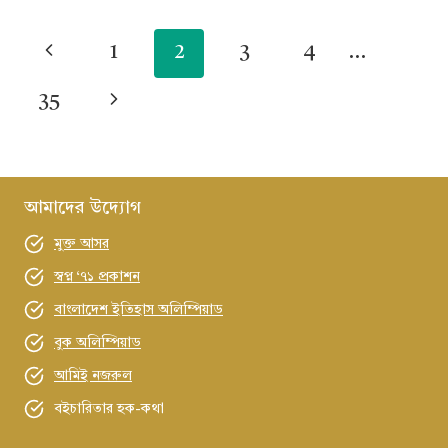
‘আমাদের
খনজনপুর’-
Page
Previous
1
2
3
4
…
এ
navigation
ঘুরে
Page
Next
35
আসা
উচিত
Page
আমাদের উদ্যোগ
মুক্ত আসর
স্বপ্ন ‘৭১ প্রকাশন
বাংলাদেশ ইতিহাস অলিম্পিয়াড
বুক অলিম্পিয়াড
আমিই নজরুল
বইচারিতার হক-কথা