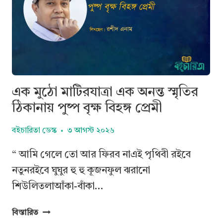
—
ছোট,
অদ্ভুত,
অস্বস্তিকর
এবং
শেষ
হওয়ার
এক মুঠো মাটিরযাত্রা এক অনন্ত স্মৃতির
পরও
ঠিকানায় পুষ্প বৃক্ষ বিহঙ্গ প্রেমী
যার
অন্ধকারটা
বইচারিতা ডেস্ক
৩ আগস্ট ২০২৬
অনেকক্ষণ
সঙ্গে
“ আমি গেলে তো আর ফিরব নাএই পৃথিবী রইবে
থাকে
নতুনরইবে ঘুঘুর হু হু কূজনফুল ঝরানো
শিউলিতলাআঁকা-বাঁকা…
এক
বিস্তারিত