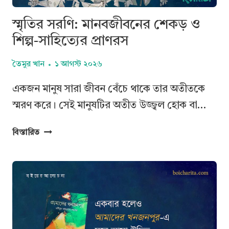
স্মৃতির সরণি: মানবজীবনের শেকড় ও
শিল্প-সাহিত্যের প্রাণরস
তৈমুর খান
১ আগস্ট ২০২৬
একজন মানুষ সারা জীবন বেঁচে থাকে তার অতীতকে
স্মরণ করে। সেই মানুষটির অতীত উজ্জ্বল হোক বা…
স্মৃতির
বিস্তারিত
সরণি:
মানবজীবনের
শেকড়
ও
শিল্প-
সাহিত্যের
প্রাণরস