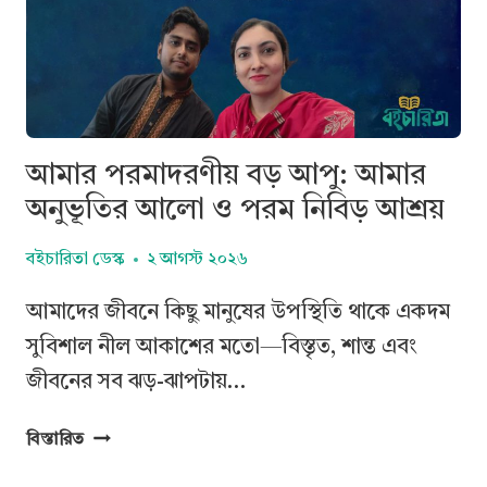
আমার পরমাদরণীয় বড় আপু: আমার
অনুভূতির আলো ও পরম নিবিড় আশ্রয়
বইচারিতা ডেস্ক
২ আগস্ট ২০২৬
আমাদের জীবনে কিছু মানুষের উপস্থিতি থাকে একদম
সুবিশাল নীল আকাশের মতো—বিস্তৃত, শান্ত এবং
জীবনের সব ঝড়-ঝাপটায়…
আমার
বিস্তারিত
পরমাদরণীয়