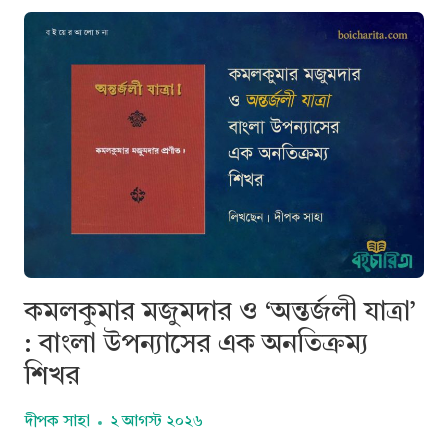
বড়
আপু:
আমার
অনুভূতির
আলো
ও
পরম
নিবিড়
আশ্রয়
কমলকুমার মজুমদার ও ‘অন্তর্জলী যাত্রা’
: বাংলা উপন্যাসের এক অনতিক্রম্য
শিখর
দীপক সাহা
২ আগস্ট ২০২৬