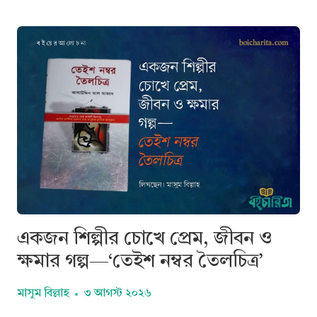
মুঠো
মাটিরযাত্রা
এক
অনন্ত
স্মৃতির
ঠিকানায়
পুষ্প
বৃক্ষ
বিহঙ্গ
প্রেমী
একজন শিল্পীর চোখে প্রেম, জীবন ও
ক্ষমার গল্প—‘তেইশ নম্বর তৈলচিত্র’
মাসুম বিল্লাহ
৩ আগস্ট ২০২৬