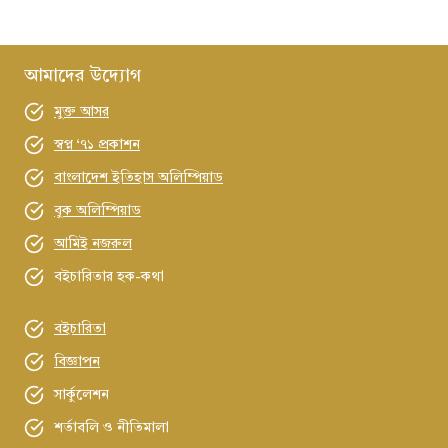
আমাদের উদ্যোগ
মুক্ত আসর
স্বপ্ন ‘৭১ প্রকাশন
বাংলাদেশ ইতিহাস অলিম্পিয়াড
বুক অলিম্পিয়াড
আমিই নজরুল
বইচারিতার হক-কথা
বইচারিতা
বিজ্ঞাপন
সার্কুলেশন
শর্তাবলি ও নীতিমালা