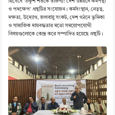
হিসেবে ‘একুশ শতকে তারুণ্য: দেশ উন্নয়নে কর্মপন্থা
ও পদক্ষেপ’ গ্রন্থটির সংযোজন। কর্মসংস্থান, নেতৃত্ব,
দক্ষতা, উদ্যোগ, জলবায়ু সংকট, দেশ গঠনে ভূমিকা
ও সামাজিক দায়বদ্ধতার মতো সময়োপযোগী
বিষয়গুলোকে কেন্দ্র করে সম্পাদিত হয়েছে গ্রন্থটি।