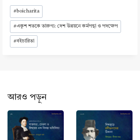
Post
#
boicharita
Tags:
#
একুশ শতকে তারুণ্য: দেশ উন্নয়নে কর্মপন্থা ও পদক্ষেপ
#
বইচারিতা
আরও পড়ুন