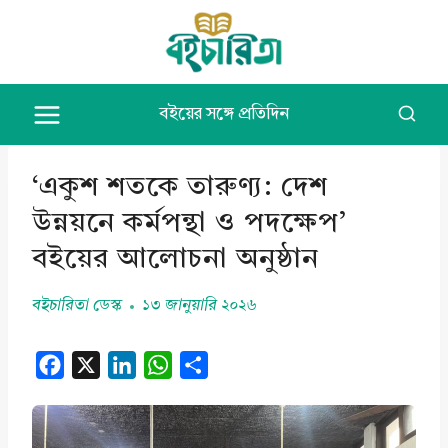
Skip
to
content
বইয়ের সঙ্গে প্রতিদিন
‘একুশ শতকে তারুণ্য: দেশ
উন্নয়নে কর্মপন্থা ও পদক্ষেপ’
বইয়ের আলোচনা অনুষ্ঠান
বইচারিতা ডেস্ক
১৩ জানুয়ারি ২০২৬
F
X
L
W
S
a
i
h
h
c
n
a
a