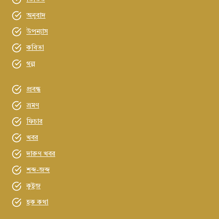
অনুবাদ
উপন্যাস
কবিতা
গল্প
প্রবন্ধ
ভ্রমণ
ফিচার
খবর
দারুণ খবর
শব্দ-জব্দ
কুইজ
হক কথা