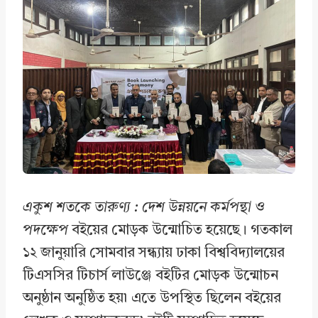
e
k
t
r
b
e
s
e
o
d
A
o
I
p
k
n
p
একুশ শতকে তারুণ্য : দেশ উন্নয়নে কর্মপন্থা ও
পদক্ষেপ
বইয়ের মোড়ক উন্মোচিত হয়েছে। গতকাল
১২ জানুয়ারি সোমবার সন্ধ্যায় ঢাকা বিশ্ববিদ্যালয়ের
টিএসসির টিচার্স লাউঞ্জে বইটির মোড়ক উন্মোচন
অনুষ্ঠান অনুষ্ঠিত হয়৷ এতে উপস্থিত ছিলেন বইয়ের