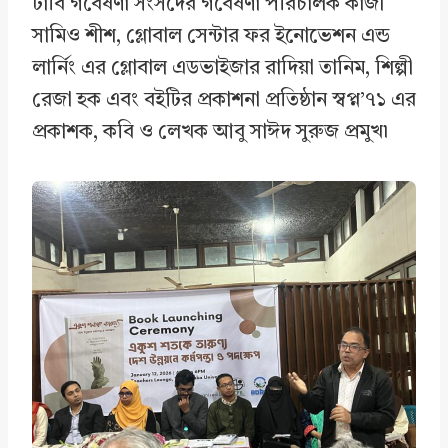
ঢাবি গবেষণা সংসদের গবেষণা পরিচালক কাজী
সামিও শীশ, গ্লোবাল সেন্টার ফর ইনোভেশন এন্ড
লার্নিং এর গ্লোবাল এডভাইজার রাদিয়া তানিম, শিল্পী
রেজা হক এবং বইটির প্রকাশনা প্রতিষ্ঠান স্বপ্ন’৭১ এর
প্রকাশক, কবি ও লেখক আবু সাঈদ সুরুজ প্রমুখ৷