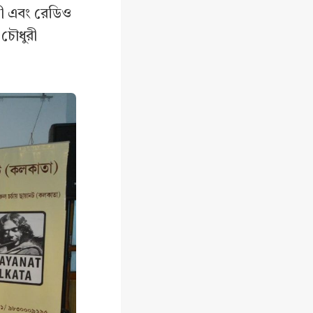
্পী এবং রেডিও
় চৌধুরী