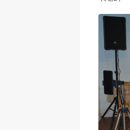
শব্দবাজি।