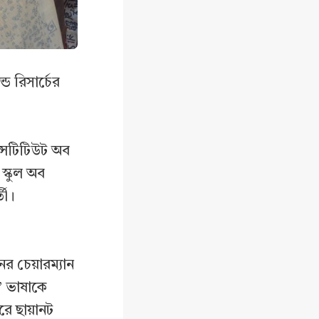
ড রিসার্চের
ন্সটিটিউট অব
 স্কুল অব
তী।
ের চেয়ারম্যান
’ ভাষাকে
রে ছায়ানট