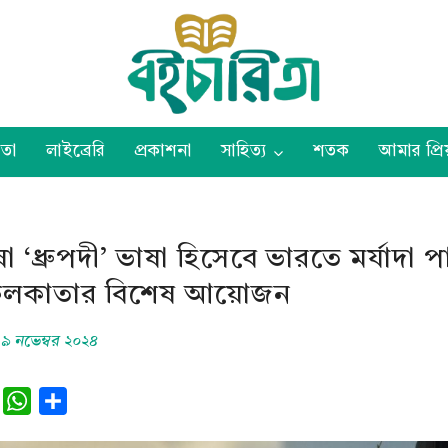
তা
লাইব্রেরি
প্রকাশনা
সাহিত্য
শতক
আমার প্রিয
া ‘ধ্রুপদী’ ভাষা হিসেবে ভারতে মর্যাদা পা
 কলকাতার বিশেষ আয়োজন
৯ নভেম্বর ২০২৪
L
W
S
h
h