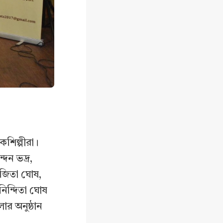
কশিল্পীরা।
ন্দন ভদ্র,
 সৃজিতা ঘোষ,
অনিন্দিতা ঘোষ
র অনুষ্ঠান