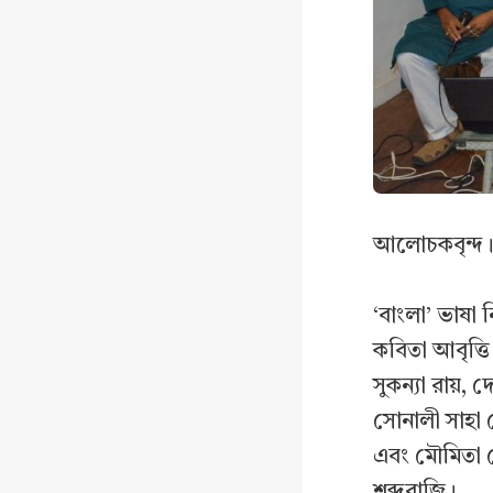
আলোচকবৃন্দ। 
‘বাংলা’ ভাষা 
কবিতা আবৃত্তি ক
সুকন্যা রায়, 
সোনালী সাহা চ
এবং মৌমিতা ঘ