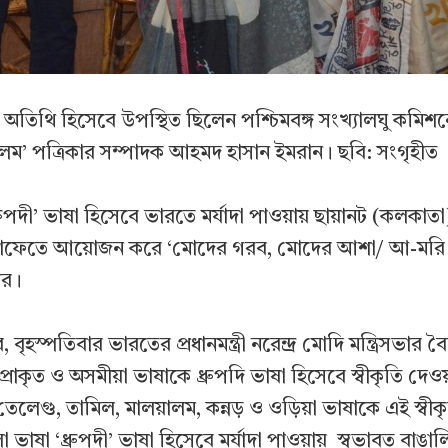
ধান অতিথি হিসেবে উপস্থিত ছিলেন পশ্চিমবঙ্গ সংখ্যালঘু কমিশন
লম’ পত্রিকার সম্পাদক আহমদ হাসান ইমরান। ছবি: সংগৃহীত
্রুপদী’ ভাষা হিসেবে ভারতে মর্যাদা পাওয়ায় ছায়ানট (কলকা
ক্যাফেতে আয়োজন করে ‘মোদের গরব, মোদের আশা/ আ-মরি 
নের।
বৃহস্পতিবার ভারতের প্রধানমন্ত্রী নরেন্দ্র মোদি মন্ত্রিসভার
প্রাকৃত ও অসমীয়া ভাষাকে ধ্রুপদি ভাষা হিসেবে স্বীকৃতি দেওয
তেলেগু, তামিল, মালয়ালম, কন্নড় ও ওড়িয়া ভাষাকে এই স্বীক
 ভাষা ‘ধ্রুপদী’ ভাষা হিসেবে মর্যাদা পাওয়ায় স্বভাবত বাঙা