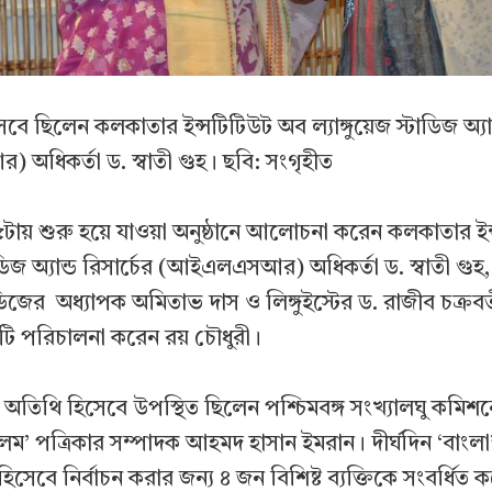
 ছিলেন কলকাতার ইন্সটিটিউট অব ল্যাঙ্গুয়েজ স্টাডিজ অ্যান্
ধিকর্তা ড. স্বাতী গুহ। ছবি: সংগৃহীত
৫টায় শুরু হয়ে যাওয়া অনুষ্ঠানে আলোচনা করেন কলকাতার ই
্টাডিজ অ্যান্ড রিসার্চের (আইএলএসআর) অধিকর্তা ড. স্বাতী গুহ,
টাডিজের অধ্যাপক অমিতাভ দাস ও লিঙ্গুইস্টের ড. রাজীব চক্রবর্
 পরিচালনা করেন রয় চৌধুরী।
ধান অতিথি হিসেবে উপস্থিত ছিলেন পশ্চিমবঙ্গ সংখ্যালঘু কমিশন
লম’ পত্রিকার সম্পাদক আহমদ হাসান ইমরান। দীর্ঘদিন ‘বাংলা
িসেবে নির্বাচন করার জন্য ৪ জন বিশিষ্ট ব্যক্তিকে সংবর্ধিত ক