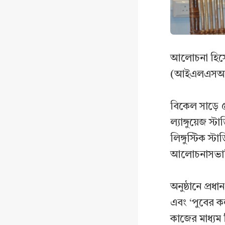
আলোচনা হিসেবে
(আইএলএসআর) অ
বিকেল সাড়ে 
ল্যাঙ্গুয়েজ স
লিঙ্গুস্টিক স্
আলোচনাসভাটি
অনুষ্ঠানে প্র
এবং ‘পুবের ক
কাজের মাধ্যম হ