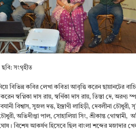
ছবি: সংগৃহীত
নিয়ে বিভিন্ন কবির লেখা কবিতা আবৃত্তি করেন ছায়ানটের বাচি
রেন স্বপ্নিকা দাস রায়, স্বর্ণিকা দাস রায়, তিস্তা দে, অরণ্য স্প
দেবযানী বিশ্বাস, সুজল দত্ত, ইন্দ্রাণী লাহিড়ী, দেবলীনা চৌধুরী,
ৌধুরী, অভিদীপ্তা পাল, সোহালিয়া সিং, শ্রীকান্ত গোস্বামী, 
োষ। বিশেষ আকর্ষণ হিসেবে ছিল বাংলা শব্দের মজাদার খেলা