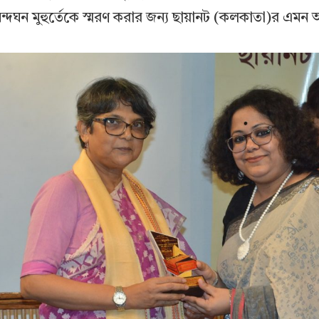
দঘন মুহুর্তেকে স্মরণ করার জন্য ছায়ানট (কলকাতা)র এম