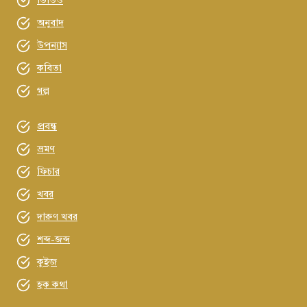
ভিডিও
অনুবাদ
উপন্যাস
কবিতা
গল্প
প্রবন্ধ
ভ্রমণ
ফিচার
খবর
দারুণ খবর
শব্দ-জব্দ
কুইজ
হক কথা