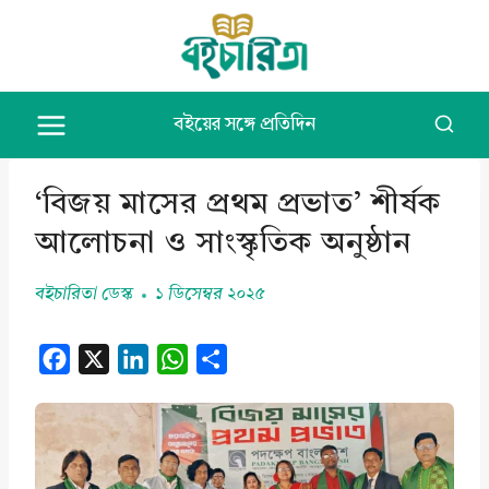
Skip
to
content
বইয়ের সঙ্গে প্রতিদিন
‘বিজয় মাসের প্রথম প্রভাত’ শীর্ষক
আলোচনা ও সাংস্কৃতিক অনুষ্ঠান
বইচারিতা ডেস্ক
১ ডিসেম্বর ২০২৫
F
X
L
W
S
a
i
h
h
c
n
a
a
e
k
t
r
b
e
s
e