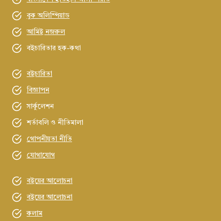
বুক অলিম্পিয়াড
আমিই নজরুল
বইচারিতার হক-কথা
বইচারিতা
বিজ্ঞাপন
সার্কুলেশন
শর্তাবলি ও নীতিমালা
গোপনীয়তা নীতি
যোগাযোগ
বইয়ের আলোচনা
বইয়ের আলোচনা
কলাম