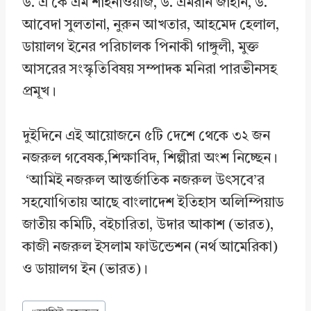
ড. এ কে এম শাহনাওয়াজ, ড. এমরান জাহান, ড.
আবেদা সুলতানা, নুরুন আখতার, আহমেদ হেলাল,
ডায়ালগ ইনের পরিচালক পিনাকী গাঙ্গুলী, মুক্ত
আসরের সংস্কৃতিবিষয় সম্পাদক মনিরা পারভীনসহ
প্রমূখ।
দুইদিনে এই আয়োজনে ৫টি দেশে থেকে ৩২ জন
নজরুল গবেষক,শিক্ষাবিদ, শিল্পীরা অংশ নিচ্ছেন।
‘আমিই নজরুল আন্তর্জাতিক নজরুল উৎসবে’র
সহযোগিতায় আছে বাংলাদেশ ইতিহাস অলিম্পিয়াড
জাতীয় কমিটি, বইচারিতা, উদার আকাশ (ভারত),
কাজী নজরুল ইসলাম ফাউন্ডেশন (নর্থ আমেরিকা)
ও ডায়ালগ ইন (ভারত)।
Post