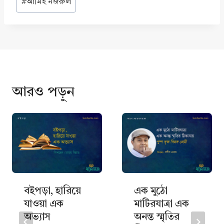
#
আমিই নজরুল
Tags:
আরও পড়ুন
বইপড়া, হারিয়ে
এক মুঠো
যাওয়া এক
মাটিরযাত্রা এক
অভ্যাস
অনন্ত স্মৃতির