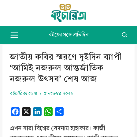
Skip
to
content
বইয়ের সঙ্গে প্রতিদিন
জাতীয় কবির স্মরণে দুইদিন ব্যাপী
‘আমিই নজরুল আন্তর্জাতিক
নজরুল উৎসব’ শেষ আজ
বইচারিতা ডেস্ক
৫ নভেম্বর ২০২২
F
X
L
W
S
a
i
h
h
এখন সারা বিশ্বের বেদনায় হাহাকার। কাজী
c
n
a
a