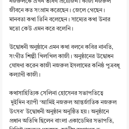
e
k
t
r
নজরুলকে এখন ভীষণ প্রয়োজন। কাজী নজরুল
b
e
s
e
জীবনে কত সংগ্রাম করেছেন। জেলে গেছেন।
o
d
A
মানবতা কথা তিনি বলেছেন। সাম্যের কথা উনার
o
I
p
মতো কেউ এমন করে বলেনি।
k
n
p
উদ্বোধনী অনুষ্ঠানে এমন কথা বলনে কবির নানতি,
সংগীত শিল্পী খিলখিল কাজী। অনুষ্ঠানের উদ্বোধন
ঘোষণা করেন কাজী নজরুল ইসলামের কনিষ্ঠ পুত্রবধূ
কল্যাণী কাজী।
কথাসাহিত্যিক সেলিনা হোসেনর সভাপতিত্বে
দুইদিন ব্যাপী ‘আমিই নজরুল আন্তর্জাতিক নজরুল
উৎসব’ উদ্বোধনী অনুষ্ঠান অনুষ্ঠিত হয়। অনুষ্ঠানে
প্রধান অতিথি ছিলেন বাংলা একাডেমির সভাপতি,