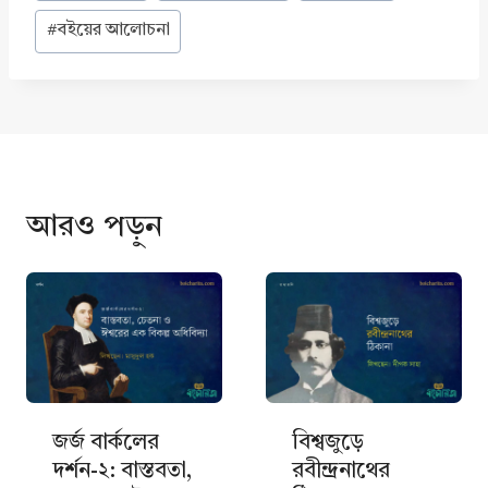
Tags:
#
বইয়ের আলোচনা
আরও পড়ুন
জর্জ বার্কলের
বিশ্বজুড়ে
দর্শন-২: বাস্তবতা,
রবীন্দ্রনাথের