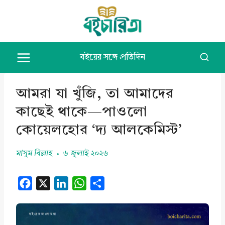
Skip
to
content
বইয়ের সঙ্গে প্রতিদিন
আমরা যা খুঁজি, তা আমাদের
কাছেই থাকে—পাওলো
কোয়েলহোর ‘দ্য আলকেমিস্ট’
মাসুম বিল্লাহ
৬ জুলাই ২০২৬
F
X
L
W
S
a
i
h
h
c
n
a
a