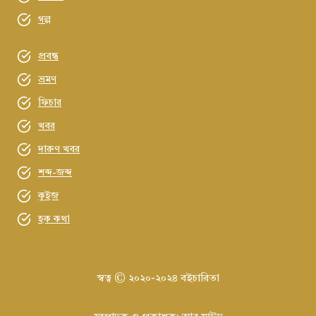
গল্প
প্রবন্ধ
ভ্রমণ
ফিচার
খবর
দারুণ খবর
শব্দ-জব্দ
কুইজ
হক কথা
স্বত্ব © ২০২০-২০২৪ বইচারিতা