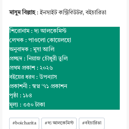
মাসুম বিল্লাহ
:
ইনসাইট কন্ট্রিবিউটর
, বইচারিতা
শিরোনাম : দ্য আলকেমিস্ট
লেখক : পাওলো কোয়েলহো
অনুবাদক : মুসা আলি
প্রচ্ছদ : নিয়াজ চৌধুরী তুলি
প্রথম প্রকাশ : ২০২৬
বইয়ের ধরণ : উপন্যাস
প্রকাশনী : স্বপ্ন ‘৭১ প্রকাশন
পৃষ্ঠা : ১৮৪
মূল্য : ৩৫০ টাকা
Post
#
boicharita
#
দ্য আলকেমিস্ট
#
বইচারিতা