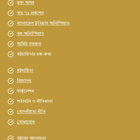
মুক্ত আসর
স্বপ্ন ‘৭১ প্রকাশন
বাংলাদেশ ইতিহাস অলিম্পিয়াড
বুক অলিম্পিয়াড
আমিই নজরুল
বইচারিতার হক-কথা
বইচারিতা
বিজ্ঞাপন
সার্কুলেশন
শর্তাবলি ও নীতিমালা
গোপনীয়তা নীতি
যোগাযোগ
বইয়ের আলোচনা