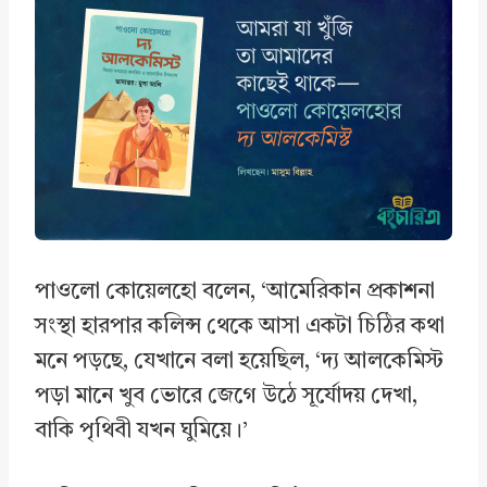
e
k
t
r
b
e
s
e
o
d
A
o
I
p
k
n
p
পাওলো কোয়েলহো বলেন, ‘আমেরিকান প্রকাশনা
সংস্থা হারপার কলিন্স থেকে আসা একটা চিঠির কথা
মনে পড়ছে, যেখানে বলা হয়েছিল, ‘দ্য আলকেমিস্ট
পড়া মানে খুব ভোরে জেগে উঠে সূর্যোদয় দেখা,
বাকি পৃথিবী যখন ঘুমিয়ে।’