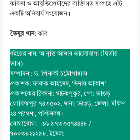
কবিতা ও আবৃত্তিপ্রেমীদের ব্যক্তিগত সংগ্রহে এটি
একটি অনিবার্য সংযোজন।
তৈমুর খান
: কবি
বইয়ের নাম: আবৃত্তি আমার ভালোবাসা (দ্বিতীয়
ভাগ)
সম্পাদনা: ড. পিনাকী চট্টোপাধ্যায়
প্রকাশক: ফারুক আহমেদ, ‘উদার আকাশ’
প্রকাশকের ঠিকানা: ঘাটকপুকুর, পো: ভাঙড়
গোবিন্দপুর-৭৪৩৫০২, থানা: ভাঙড়, জেলা: দক্ষিণ
২৪ পরগণা, পশ্চিমবঙ্গ।
যোগাযোগ: +৯১ ৯৭৩৩৫৭৪৪৪৮ /
৭০০৩৮২১২৯৮, ইমেল: