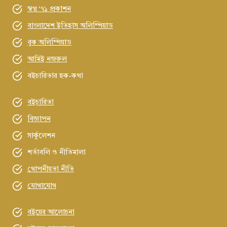
স্বপ্ন ‘৭১ প্রকাশন
বাংলাদেশ ইতিহাস অলিম্পিয়াড
বুক অলিম্পিয়াড
আমিই নজরুল
বইচারিতার হক-কথা
বইচারিতা
বিজ্ঞাপন
সার্কুলেশন
শর্তাবলি ও নীতিমালা
গোপনীয়তা নীতি
যোগাযোগ
বইয়ের আলোচনা