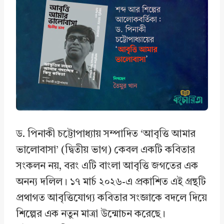
e
k
t
r
b
e
s
e
o
d
A
o
I
p
k
n
p
ড. পিনাকী চট্টোপাধ্যায় সম্পাদিত ‘আবৃত্তি আমার
ভালোবাসা’ (দ্বিতীয় ভাগ) কেবল একটি কবিতার
সংকলন নয়, বরং এটি বাংলা আবৃত্তি জগতের এক
অনন্য দলিল। ১৭ মার্চ ২০২৬-এ প্রকাশিত এই গ্রন্থটি
প্রথাগত আবৃত্তিযোগ্য কবিতার সংজ্ঞাকে বদলে দিয়ে
শিল্পের এক নতুন মাত্রা উন্মোচন করেছে।