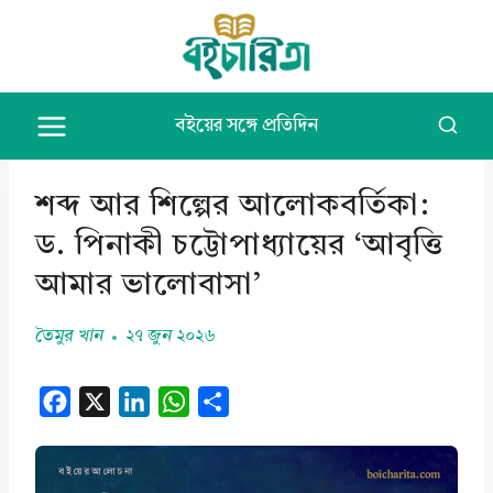
Skip
to
content
বইয়ের সঙ্গে প্রতিদিন
শব্দ আর শিল্পের আলোকবর্তিকা:
ড. পিনাকী চট্টোপাধ্যায়ের ‘আবৃত্তি
আমার ভালোবাসা’
তৈমুর খান
২৭ জুন ২০২৬
F
X
L
W
S
a
i
h
h
c
n
a
a