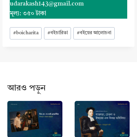
udarakash143@gmail.com
মূল্য: ৩৫০ টাকা
Post
#
boicharita
#
বইচারিতা
#
বইয়ের আলোচনা
Tags:
আরও পড়ুন