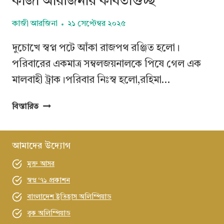
কাজী আরজিনার কবিতাগুচ্ছ
কাজী আরজিনা
২১ সেপ্টেম্বর ২০২৫
দুচোখে স্বপ্ন পটে আঁকা রাজপথ রঞ্জিত হলো।
পরিবারের একমাত্র সম্বলজয়নালকে পিষে গেল এক
মালবাহী ট্রাক।পরিবার নিঃস্ব হলো,রহিমা…
কাজী
বিস্তারিত
আরজিনার
কবিতাগুচ্ছ
আমাদের উদ্যোগ
মুক্ত আসর
স্বপ্ন ‘৭১ প্রকাশন
বাংলাদেশ ইতিহাস অলিম্পিয়াড
বুক অলিম্পিয়াড