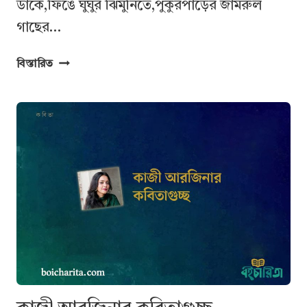
ডাকে,ফিঙে ঘুঘুর ঝিমুনিতে,পুকুরপাড়ের জামরুল
গাছের…
আমাদের
বিস্তারিত
আবার
দেখা
হবে