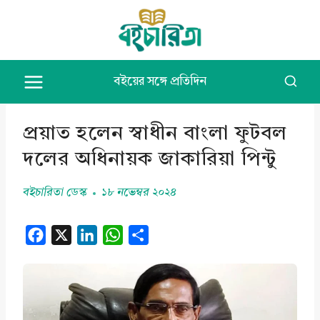
Skip
to
content
বইয়ের সঙ্গে প্রতিদিন
প্রয়াত হলেন স্বাধীন বাংলা ফুটবল
দলের অধিনায়ক জাকারিয়া পিন্টু
বইচারিতা ডেস্ক
১৮ নভেম্বর ২০২৪
F
X
L
W
S
a
i
h
h
c
n
a
a
e
k
t
r
b
e
s
e