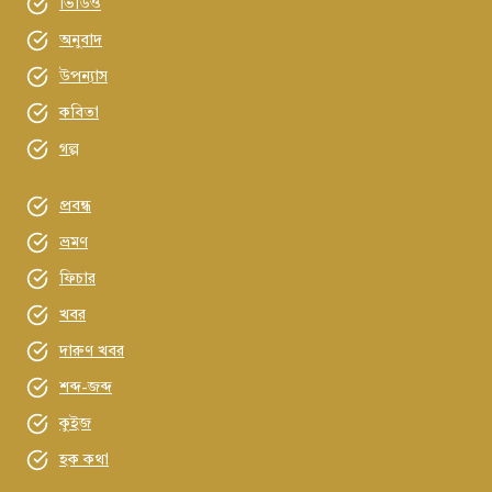
ভিডিও
অনুবাদ
উপন্যাস
কবিতা
গল্প
প্রবন্ধ
ভ্রমণ
ফিচার
খবর
দারুণ খবর
শব্দ-জব্দ
কুইজ
হক কথা