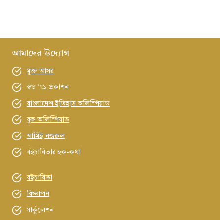
আমাদের উদ্যোগ
মুক্ত আসর
স্বপ্ন ‘৭১ প্রকাশন
বাংলাদেশ ইতিহাস অলিম্পিয়াড
বুক অলিম্পিয়াড
আমিই নজরুল
বইচারিতার হক-কথা
বইচারিতা
বিজ্ঞাপন
সার্কুলেশন