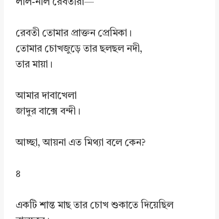
লাল-নীল রেবতীরা—
রেবতী তোমার প্রাক্তন প্রেমিকা।
তোমার চোখজুড়ে তার ছলছল নদী,
তার মায়া।
আমার দাবাখেলা
জাদুর বাক্সে বন্দী।
আচ্ছা, আয়না এত মিথ্যা বলে কেন?
৪
একটি শান্ত মাছ তার চোখ শুকাতে দিয়েছিল