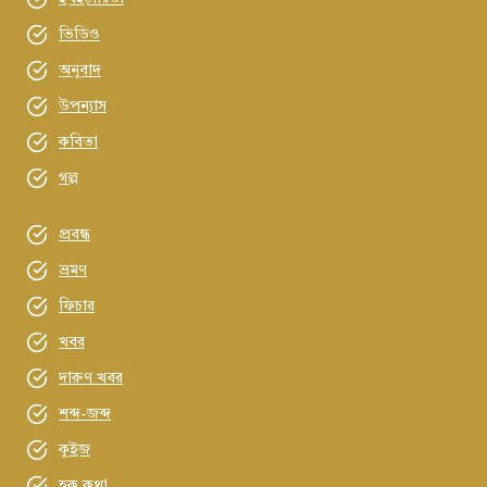
ভিডিও
অনুবাদ
উপন্যাস
কবিতা
গল্প
প্রবন্ধ
ভ্রমণ
ফিচার
খবর
দারুণ খবর
শব্দ-জব্দ
কুইজ
হক কথা