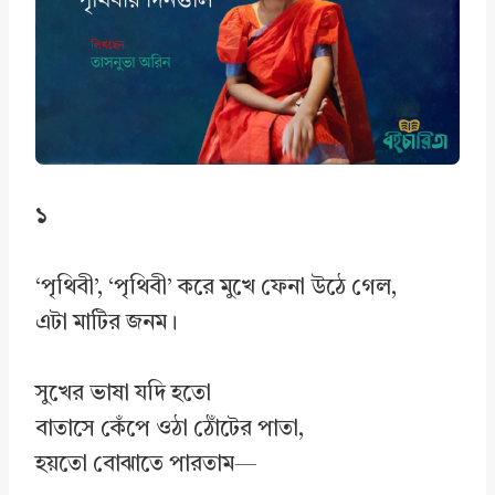
o
I
p
k
n
p
১
‘পৃথিবী’, ‘পৃথিবী’ করে মুখে ফেনা উঠে গেল,
এটা মাটির জনম।
সুখের ভাষা যদি হতো
বাতাসে কেঁপে ওঠা ঠোঁটের পাতা,
হয়তো বোঝাতে পারতাম—