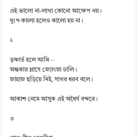
এই ভালো না-লাগা কোনো আক্ষেপ নয়।
দুঃখ কয়লা হলেও কালো হয় না।
২
তৃষ্ণার্ত হলে আমি—
অন্ধকার গ্লাসে জ্যোৎস্না ঢালি।
জাহাজ ছড়িয়ে দিই, সাগর ধরব বলে।
আকাশ নেমে আসুক এই অধৈর্য বন্দরে।
৩