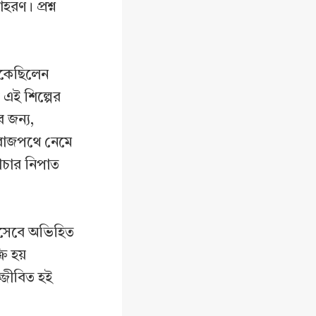
রণ। প্রশ্ন
এঁকেছিলেন
 এই শিল্পের
র জন্য,
য রাজপথে নেমে
াচার নিপাত
িসেবে অভিহিত
ি হয়
জ্জীবিত হই