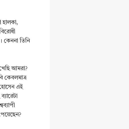
ো হালকা,
রবিরোধী
রী। কেননা তিনি
েখেছি আমরা?
বি কেবলমাত্র
র হোসেন এই
্যারেটা
বব্যাপী
 পেয়েছেন?