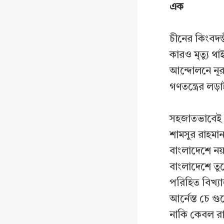
এক
চীনের কিংবদন
কারও মৃত্যু থ
আন্দোলনে নূর 
গণতন্ত্রের লড়
সহজাতভাবেই এ
শামসুর রাহমান
বাংলাদেশে নয়
বাংলাদেশে তু
পরিহিত বিখ্যা
আর্নেস্ত চে গ
নাকি কেবল র