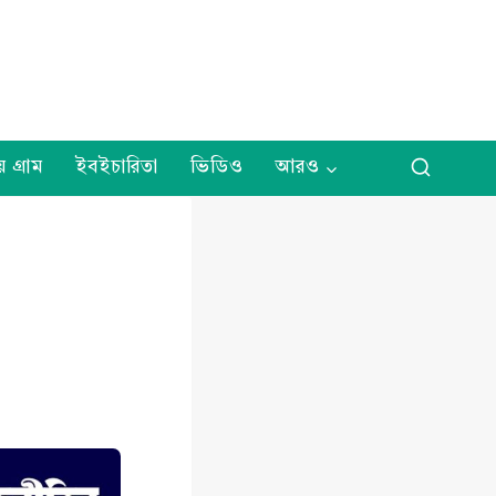
় গ্রাম
ইবইচারিতা
ভিডিও
আরও