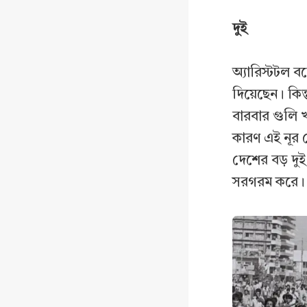
দুই
অ্যারিস্টটল ব
দিয়েছেন। কিন
বারবার গুলি খ
কারণ এই নূর 
দেশের বড় দুই
সরগরম করে। কি