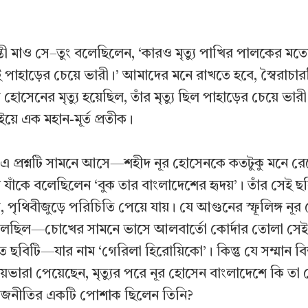
্তী মাও সে–তুং বলেছিলেন, ‘কারও মৃত্যু পাখির পালকের মত
াই পাহাড়ের চেয়ে ভারী।’ আমাদের মনে রাখতে হবে, স্বৈরাচা
হোসেনের মৃত্যু হয়েছিল, তাঁর মৃত্যু ছিল পাহাড়ের চেয়ে ভা
াইয়ে এক মহান-মূর্ত প্রতীক।
 প্রশ্নটি সামনে আসে—শহীদ নূর হোসেনকে কতটুকু মনে র
 যাঁকে বলেছিলেন ‘বুক তার বাংলাদেশের হৃদয়’। তাঁর সেই ছ
, পৃথিবীজুড়ে পরিচিতি পেয়ে যায়। যে আগুনের স্ফূলিঙ্গ নূ
লেছিল—চোখের সামনে ভাসে আলবার্তো কোর্দার তোলা সেই ব
ত ছবিটি—যার নাম ‘গেরিলা হিরোয়িকো’। কিন্তু যে সম্মান বিশ্
ুয়েভারা পেয়েছেন, মৃত্যুর পরে নূর হোসেন বাংলাদেশে কি তা
াজনীতির একটি পোশাক ছিলেন তিনি?