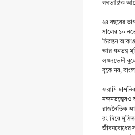
গণতান্ত্রিক 
২৪ বছরের তা
সালের ১০ নভেম
চিরন্তন আকাঙ্
আর গনতন্ত্র ম
লক্ষ্যভেদী বু
বুকে নয়, বাং
ফরাসি দার্শনি
নন্দনতত্ত্বে
রাজনৈতিক আদর্
রং দিয়ে মুদ্
জীবনবোধের সন