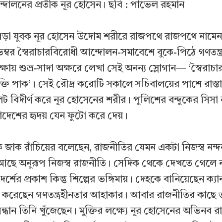
আন্দোলনের প্রতীক নূর হোসেন। ছবি : পাভেল রহমান
গড়া যুবক নূর হোসেন উদোম শরীরে রাজপথে রাজপথে নামে
্বর স্বৈরাচারবিরোধী আন্দোলন-সমাবেশে বুকে-পিঠে গণতন্ত্র
ক্ষায় শুভ্র-সাদা অক্ষরে লেখা সেই অনন্য স্লোগান— ‘স্বৈরাচা
ুক্তি পাক’। সেই রৌদ্র করোটি সকালে সচিবালয়ের পাশে রাস্ত
লেট বিদীর্ণ করে নূর হোসেনের শরীর। পুলিশের বন্দুকের সিসা
লাদেশের হৃদয় যেন ফুটো করে দেয়।
ক জাক রাঁচিয়ের বলেছেন, রাজনীতির যেমন একটা নিজস্ব নন্দন
রও আছে অনুরূপ নিজস্ব রাজনীতি। সেদিক থেকে দেখতে গেলে 
শের প্রকাশ কিন্তু শিল্পের ভঙ্গিমায়। দেহকে বানিয়েছেন ক্য
রিত করেছেন গণতন্ত্রহীনতার আহাকার। আবার রাজনীতির কাছে ত
্ধান তিনি খুঁজেছেন। মুক্তির লক্ষ্যে নূর হোসেনের অভিনব 