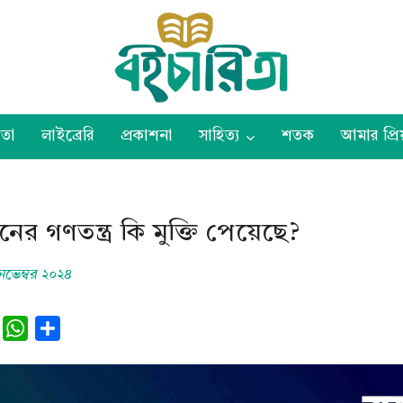
তা
লাইব্রেরি
প্রকাশনা
সাহিত্য
শতক
আমার প্রিয
ের গণতন্ত্র কি মুক্তি পেয়েছে?
নভেম্বর ২০২৪
L
W
S
h
h
n
a
a