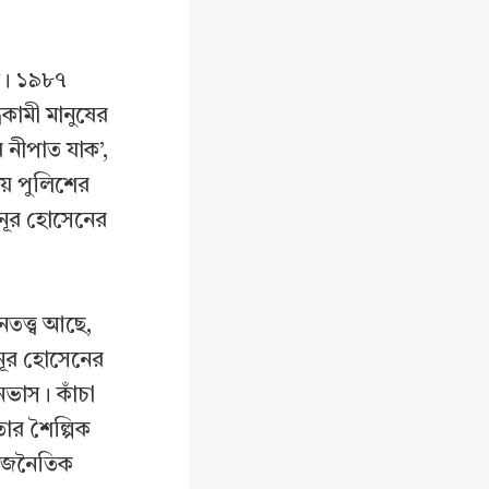
ন। ১৯৮৭
কামী মানুষের
র নীপাত যাক’,
ায় পুলিশের
 নূর হোসেনের
তত্ত্ব আছে,
নূর হোসেনের
ানভাস। কাঁচা
ার শৈল্পিক
রাজনৈতিক