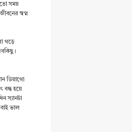
 মতো সময়
ীবনের স্বপ্ন
া গড়ে
সবকিছু।
ান ডিয়াগো
 বন্ধ হয়ে
ন স‍্যানটা
 সবাই ভাল