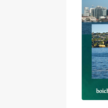
e
b
o
o
k