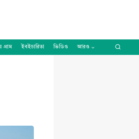
় গ্রাম
ইবইচারিতা
ভিডিও
আরও