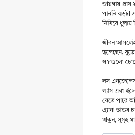
জায়গায় প্রায
পাননি ঝড়টা এ
নিমিষে ধুলায়
জীবন আসলেই প
তুলেছেন, বুড
স্বপ্নগুলো চো
লস এন্জেলেস 
গ‍্যাস এবং ইলে
যেতে পারে অনি
এ‍্যানা তান্ড
থাকুন, সুস্হ