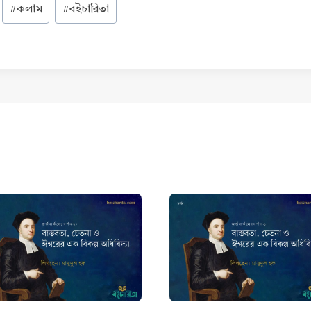
#
কলাম
#
বইচারিতা