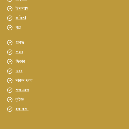
উপন্যাস
কবিতা
গল্প
প্রবন্ধ
ভ্রমণ
ফিচার
খবর
দারুণ খবর
শব্দ-জব্দ
কুইজ
হক কথা