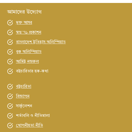
আমাদের উদ্যোগ
মুক্ত আসর
স্বপ্ন ‘৭১ প্রকাশন
বাংলাদেশ ইতিহাস অলিম্পিয়াড
বুক অলিম্পিয়াড
আমিই নজরুল
বইচারিতার হক-কথা
বইচারিতা
বিজ্ঞাপন
সার্কুলেশন
শর্তাবলি ও নীতিমালা
গোপনীয়তা নীতি