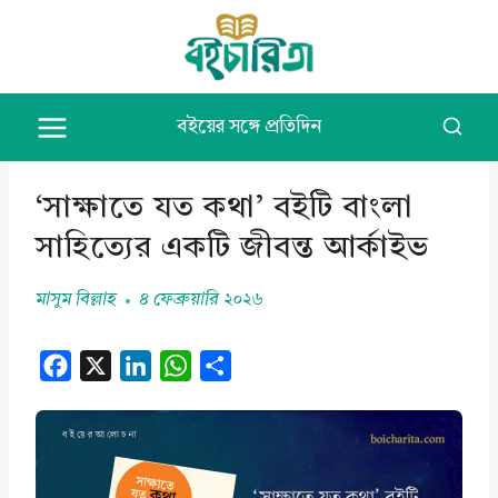
Skip
to
content
বইয়ের সঙ্গে প্রতিদিন
‘সাক্ষাতে যত কথা’ বইটি বাংলা
সাহিত্যের একটি জীবন্ত আর্কাইভ
মাসুম বিল্লাহ
৪ ফেব্রুয়ারি ২০২৬
F
X
L
W
S
a
i
h
h
c
n
a
a
e
k
t
r
b
e
s
e