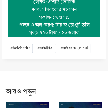
লেখক: প্রশান্ত ভৌমিক
ধরণ: সাক্ষাৎকার সংকলন
প্রকাশন: স্বপ্ন ‘৭১
প্রচ্ছদ ও অলংকরণ: নিয়াজ চৌধুরী তুলি
মূল্য: ৭৫০ টাকা / ২০ ডলার
Post
#
boicharita
#
বইচারিতা
#
বইয়ের আলোচনা
Tags:
আরও পড়ুন