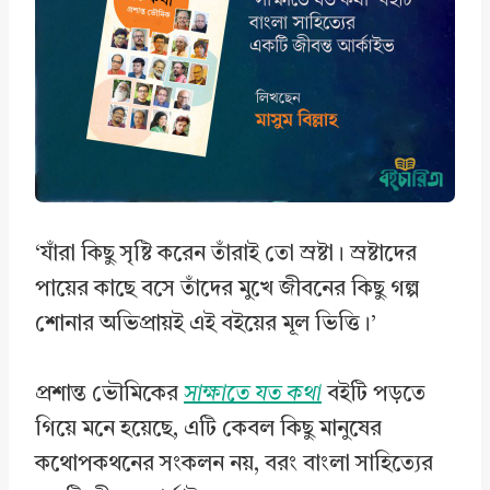
o
d
A
o
I
p
k
n
p
‘যাঁরা কিছু সৃষ্টি করেন তাঁরাই তো স্রষ্টা। স্রষ্টাদের
পায়ের কাছে বসে তাঁদের মুখে জীবনের কিছু গল্প
শোনার অভিপ্রায়ই এই বইয়ের মূল ভিত্তি।’
প্রশান্ত ভৌমিকের
সাক্ষাতে যত কথা
বইটি পড়তে
গিয়ে মনে হয়েছে, এটি কেবল কিছু মানুষের
কথোপকথনের সংকলন নয়, বরং বাংলা সাহিত্যের