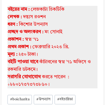
বইয়ের নাম :
লেজকাটা চিকটিকি
লেখক :
দন্ত্যস রওশন
ধরণ :
কিশোর উপন্যাস
প্রচ্ছদ ও
অলংকরণ
:
মং সোনাই
প্রকাশন :
স্বপ্ন ‘৭১
প্রথম প্রকাশ :
ফেব্রুয়ারি ২০২৩ খ্রি.
মূল্য :
২৫০ টাকা।
বইটি পাওয়া যাবে
কাঁটাবনের স্বপ্ন ‘৭১ অফিসে ও
রকমারি ডটকমে।
সরাসরি যোগাযোগ
করতে পারেন :
+৮৮০১৭৩৭৩৭৩৮৬০।
Post
#
boicharita
#
উপন্যাস
#
বইচারিতা
Tags: