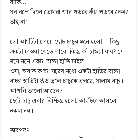
বাকি…
সব বলে দিলে তোমরা আর পড়বে কী? পড়বে কেন?
তাই না?
তো আংটিটা পেয়ে ছোট চাচুর মনে হলো— কিছু
একটা চাওয়া যেতে পারে, কিন্তু কী চাওয়া যায়? সে
মনে মনে একটা বাচ্চা হাতি চাইল।
ওমা, অবাক কান্ড! ঘরের মধ্যে একটা হাতির বাচ্চা।
বাচ্চা হাতিটা শুঁড় তুলে চাচুকে বলছে, সালাম বাচু।
আপনি ভালো আছেন?
ছোট চাচু এবার নিশ্চিন্ত হলো, আংটিটা আসলে
নকল নয়।
তারপর?