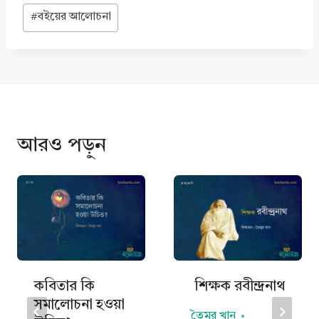
#
বইয়ের আলোচনা
আরও পড়ুন
কবিতার কি
শিক্ষক রবীন্দ্রনাথ
সমালোচনা হওয়া
তৈমুর খান