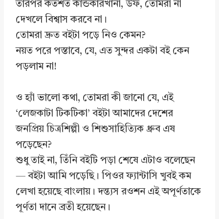
তারপর কতশত কান্ডকারখানা, উফ, তোমরা না
দেখলে বিশ্বাস করবে না।
তোমরা দ্রুত বইটা পড়ে নিও কেমন?
নয়ত পরে পস্তাবে, যে, এত সুন্দর একটা বই কেন
পড়লাম না!
ও হ্যাঁ ভালো কথা, তোমরা কী জানো যে, এই
‘লেজকাটা টিকটিকা’ বইটা আমাদের দেশের
জনপ্রিয় চিত্রশিল্পী ও শিশুসাহিত্যিক ধ্রুব এষ
পড়েছেন?
শুধু তাই না, তিঁনি বইটি পড়া শেষে এটাও বলেছেন
— বইটা আমি পড়েছি। পিওর ফ্যান্টাসি খুবই কম
লেখা হয়েছে বাংলায়। দন্ত্যস রওশন এই অপূর্ণতাকে
পূর্ণতা দানে ব্রতী হয়েছেন।