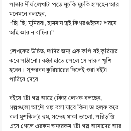
পাতার দীর্ঘ লেখাটা পড়ে মুচকি মুচকি হাসছেন আর
মনেমনে বলছেন,
“ছি! ছি! মুনিররা, হামমান তুই কিগরগুইচস? শরমে
আঁই আর ন বাচির।”
লেখকের উচিত, দাদির জন্য এক কপি বই কুরিয়ার
করে পাঠানো। বইটা হাতে পেলে সে দারুণ খুশি
হবেন। সুন্দরবন কুরিয়ারের দিলেই ওরা বইটা
পাঠিয়ে দেবে।
বইয়ে ৭টা গল্প আছে (কিন্তু লেখক বলছেন,
গল্পগুলো আদৌ গল্প বলা যাবে কিনা তা হলফ করে
বলা মুশকিল)! হুম, সন্দেহ থাকা ভালো, পরিতৃপ্তি
এসে গেলে এরকম অন্যরকম ৭টা গল্প আমাদের আর