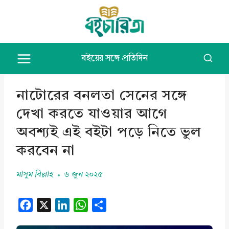
Skip
to
content
বইয়ের সঙ্গে প্রতিদিন
নাটোরের বনলতা সেনের সঙ্গে
দেখা করতে যাওয়ার আগে
অবশ্যই এই বইটা পড়ে নিতে ভুল
করবেন না
মাসুম বিল্লাহ
৬ জুন ২০২৫
F
X
L
W
S
a
i
h
h