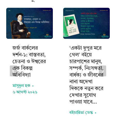
জর্জ বার্কলের
‘একটা দুপুর মরে
দর্শন-১: বাস্তবতা,
গেল’ বইয়ে
চেতনা ও ঈশ্বরের
চারপাশের মানুষ,
এক বিকল্প
সম্পর্ক, নিঃসঙ্গতা,
অধিবিদ্যা
বার্ধক্য ও জীবনের
নানা অদেখা
মাসুদুল হক
দিককে নতুন করে
৬ আগস্ট ২০২৬
দেখার সুযোগ
পাওয়া যাবে…
বইচারিতা ডেস্ক