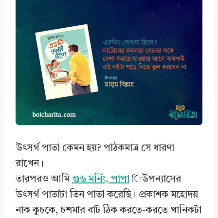
c
n
a
a
e
k
t
r
b
e
s
e
o
d
A
o
I
p
k
n
p
উৎসর্গ পাতা কেমন হয়? পাঠকমাত্র সে ধারণা
রাখেন।
তারপরও আমি
গুড মর্নিং, পাপা
িউপন্যাসের
উৎসর্গ পাতাটা তিন পাতা করেছি। প্রকাশক মহোদয়
নাক কুচকে, চশমার বাট ঠিক করতে-করতে খানিকটা