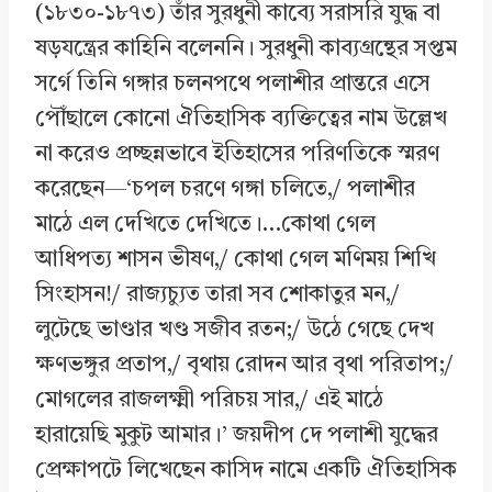
(১৮৩০-১৮৭৩) তাঁর সুরধুনী কাব্যে সরাসরি যুদ্ধ বা
ষড়যন্ত্রের কাহিনি বলেননি। সুরধুনী কাব্যগ্রন্থের সপ্তম
সর্গে তিনি গঙ্গার চলনপথে পলাশীর প্রান্তরে এসে
পৌঁছালে কোনো ঐতিহাসিক ব্যক্তিত্বের নাম উল্লেখ
না করেও প্রচ্ছন্নভাবে ইতিহাসের পরিণতিকে স্মরণ
করেছেন—‘চপল চরণে গঙ্গা চলিতে,/ পলাশীর
মাঠে এল দেখিতে দেখিতে।…কোথা গেল
আধিপত্য শাসন ভীষণ,/ কোথা গেল মণিময় শিখি
সিংহাসন!/ রাজ্যচ্যুত তারা সব শোকাতুর মন,/
লুটেছে ভাণ্ডার খণ্ড সজীব রতন;/ উঠে গেছে দেখ
ক্ষণভঙ্গুর প্রতাপ,/ বৃথায় রোদন আর বৃথা পরিতাপ;/
মোগলের রাজলক্ষ্মী পরিচয় সার,/ এই মাঠে
হারায়েছি মুকুট আমার।’ জয়দীপ দে পলাশী যুদ্ধের
প্রেক্ষাপটে লিখেছেন কাসিদ নামে একটি ঐতিহাসিক