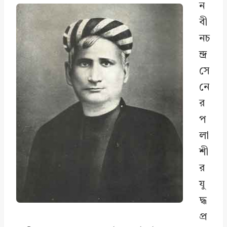
ন
বী
নচ
ন্দ্র
সে
নে
র
প
লা
শী
র
যু
দ্ধ
প্র