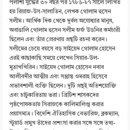
পলাশী যুদ্ধের ৩০ বছর পর ১৭৮৬-৮৭ সালে লিখিত
হয় রিয়াজ-উস-সালাতিন, লেখক গোলাম হুসেন
সলীম। আর্থিক দিক থেকে দুর্বল অযোধ্যার মানুষ,
অবাঙালি গোলাম হুসেন সলীম জর্জ উডনির কর্মচারী
ছিলেন এবং তাঁর প্রেরণায় গ্রন্থটি রচনা করেন।
সলীমের চেয়ে বয়সে বড় সাইয়েদ গোলাম হোসেন
এরই কাছাকাছি সময়ে লেখেন সিয়ার-উল-
মুতাখখিরিন। সাইয়েদ গোলাম হোসেন নবাব
আলীবর্দীর আত্মীয় এবং সম্ভ্রান্ত ওমরাহ হিসেবে
প্রভাবশালী ব্যক্তি ছিলেন। দুটি গ্রন্থই অতিশয়োক্তি
এবং চাটুকারিতায় ভরা। ব্রিটিশ শাসকদের
পৃষ্ঠপোষকতায় সিরাজকে কালিমালিপ্ত করার
প্রয়াসমাত্র। বিদেশি ঐতিহাসিক বেভারিজ, ব্লকম্যান,
স্টুয়ার্ড প্রমুখ তাঁদের প্রশংসা করার সঙ্গে সঙ্গে তথ্য-