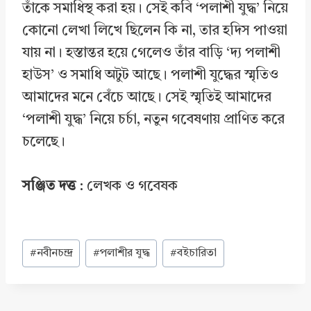
তাঁকে সমাধিস্থ করা হয়। সেই কবি ‘পলাশী যুদ্ধ’ নিয়ে
কোনো লেখা লিখে ছিলেন কি না, তার হদিস পাওয়া
যায় না। হস্তান্তর হয়ে গেলেও তাঁর বাড়ি ‘দ্য পলাশী
হাউস’ ও সমাধি অটুট আছে। পলাশী যুদ্ধের স্মৃতিও
আমাদের মনে বেঁচে আছে। সেই স্মৃতিই আমাদের
‘পলাশী যুদ্ধ’ নিয়ে চর্চা, নতুন গবেষণায় প্রাণিত করে
চলেছে।
সঞ্জিত দত্ত
: লেখক ও গবেষক
Post
#
নবীনচন্দ্র
#
পলাশীর যুদ্ধ
#
বইচারিতা
Tags: