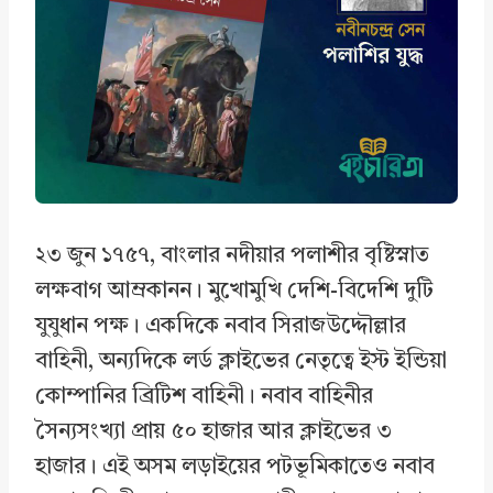
o
d
A
o
I
p
k
n
p
২৩ জুন ১৭৫৭, বাংলার নদীয়ার পলাশীর বৃষ্টিস্নাত
লক্ষবাগ আম্রকানন। মুখোমুখি দেশি-বিদেশি দুটি
যুযুধান পক্ষ। একদিকে নবাব সিরাজউদ্দৌল্লার
বাহিনী, অন্যদিকে লর্ড ক্লাইভের নেতৃত্বে ইস্ট ইন্ডিয়া
কোম্পানির ব্রিটিশ বাহিনী। নবাব বাহিনীর
সৈন্যসংখ্যা প্রায় ৫০ হাজার আর ক্লাইভের ৩
হাজার। এই অসম লড়াইয়ের পটভূমিকাতেও নবাব