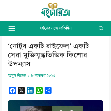
Skip
to
content
বইয়ের সঙ্গে প্রতিদিন
‘নোটুর একটি রাইফেল’ একটি
সেরা মুক্তিযুদ্ধভিত্তিক কিশোর
উপন্যাস
মাসুম বিল্লাহ
৮ নভেম্বর ২০২৩
F
X
L
W
S
a
i
h
h
c
n
a
a