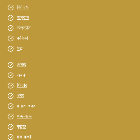
ভিডিও
অনুবাদ
উপন্যাস
কবিতা
গল্প
প্রবন্ধ
ভ্রমণ
ফিচার
খবর
দারুণ খবর
শব্দ-জব্দ
কুইজ
হক কথা