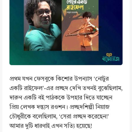
e
k
t
r
b
e
s
e
o
d
A
o
I
p
k
n
p
প্রথম যখন ফেসবুকে কিশোর উপন্যাস ‘নোটুর
একটি রাইফেল’-এর প্রচ্ছদ দেখি তখনই বুঝেছিলাম,
দারুণ একটি বই পাঠককে উপহার দিতে যাচ্ছেন
প্রিয় লেখক দন্ত্যস রওশন। প্রচ্ছদশিল্পী নিয়াজ
চৌধুরীকে বলেছিলাম, ‘সেরা প্রচ্ছদ করেছেন!’
আমার দুটি ধারণাই এখন সত্যি হয়েছে!