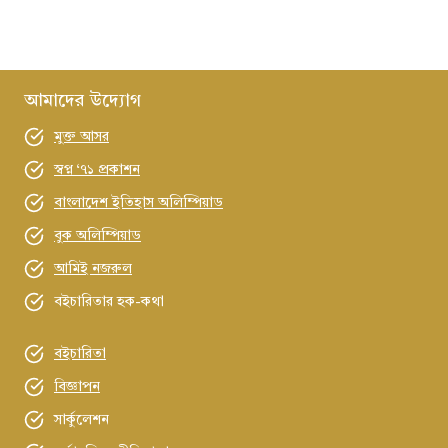
আমাদের উদ্যোগ
মুক্ত আসর
স্বপ্ন ‘৭১ প্রকাশন
বাংলাদেশ ইতিহাস অলিম্পিয়াড
বুক অলিম্পিয়াড
আমিই নজরুল
বইচারিতার হক-কথা
বইচারিতা
বিজ্ঞাপন
সার্কুলেশন