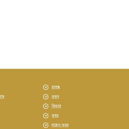
প্রবন্ধ
্রাম
ভ্রমণ
ফিচার
খবর
দারুণ খবর