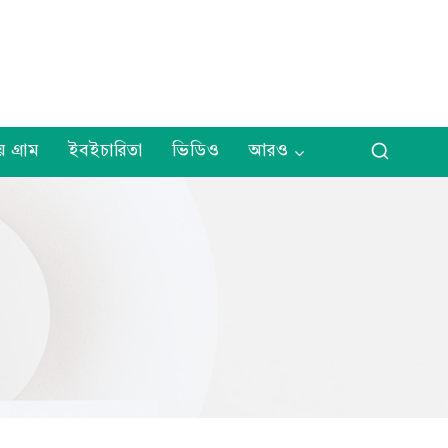
় গ্রাম
ইবইচারিতা
ভিডিও
আরও