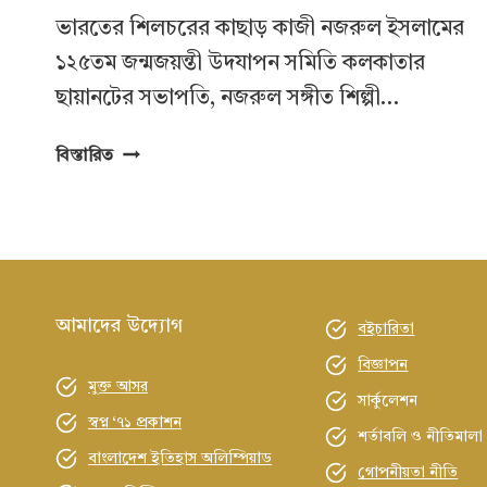
ভারতের শিলচরের কাছাড় কাজী নজরুল ইসলামের
১২৫তম জন্মজয়ন্তী উদযাপন সমিতি কলকাতার
ছায়ানটের সভাপতি, নজরুল সঙ্গীত শিল্পী…
নজরুল
বিস্তারিত
শিল্পী
ও
গবেষক
সোমঋতা
মল্লিককে
শিলচরে
আমাদের উদ্যোগ
বইচারিতা
সংবর্ধনা
বিজ্ঞাপন
মুক্ত আসর
সার্কুলেশন
স্বপ্ন ‘৭১ প্রকাশন
শর্তাবলি ও নীতিমালা
বাংলাদেশ ইতিহাস অলিম্পিয়াড
গোপনীয়তা নীতি