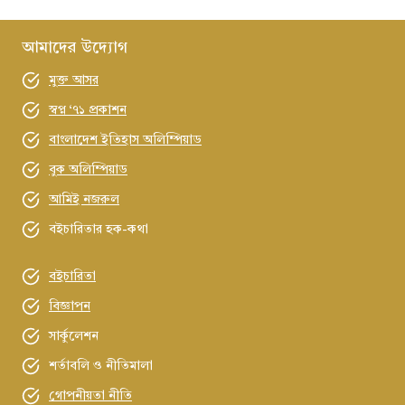
আমাদের উদ্যোগ
মুক্ত আসর
স্বপ্ন ‘৭১ প্রকাশন
বাংলাদেশ ইতিহাস অলিম্পিয়াড
বুক অলিম্পিয়াড
আমিই নজরুল
বইচারিতার হক-কথা
বইচারিতা
বিজ্ঞাপন
সার্কুলেশন
শর্তাবলি ও নীতিমালা
গোপনীয়তা নীতি