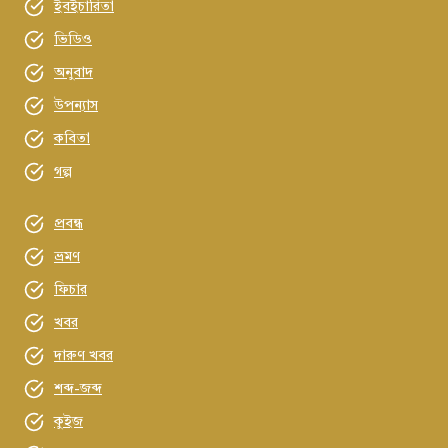
ইবইচারিতা
ভিডিও
অনুবাদ
উপন্যাস
কবিতা
গল্প
প্রবন্ধ
ভ্রমণ
ফিচার
খবর
দারুণ খবর
শব্দ-জব্দ
কুইজ