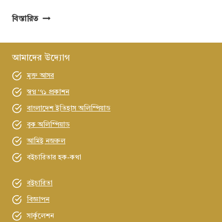
লাসলো
বিস্তারিত
ক্রাসনাহোরকাই
সাহিত্যে
নোবেল
আমাদের উদ্যোগ
পুরস্কার
মুক্ত আসর
অর্জনে
বাংলাদেশের
স্বপ্ন ‘৭১ প্রকাশন
কবি
বাংলাদেশ ইতিহাস অলিম্পিয়াড
লেখকদের
বুক অলিম্পিয়াড
মন্তব্য
আমিই নজরুল
বইচারিতার হক-কথা
বইচারিতা
বিজ্ঞাপন
সার্কুলেশন