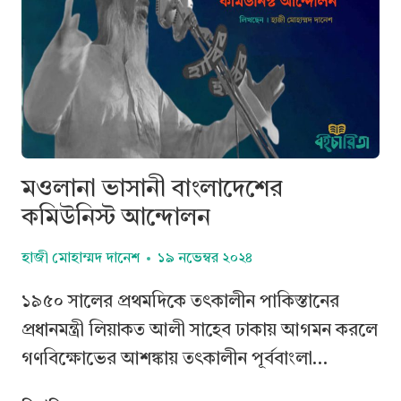
মওলানা ভাসানী বাংলাদেশের
কমিউনিস্ট আন্দোলন
হাজী মোহাম্মদ দানেশ
১৯ নভেম্বর ২০২৪
১৯৫০ সালের প্রথমদিকে তৎকালীন পাকিস্তানের
প্রধানমন্ত্রী লিয়াকত আলী সাহেব ঢাকায় আগমন করলে
গণবিক্ষোভের আশঙ্কায় তৎকালীন পূর্ববাংলা…