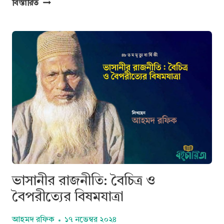
মওলানা
বিস্তারিত
ভাসানী
বাংলাদেশের
কমিউনিস্ট
আন্দোলন
ভাসানীর রাজনীতি: বৈচিত্র ও
বৈপরীত্যের বিষমযাত্রা
আহমদ রফিক
১৭ নভেম্বর ২০২৪