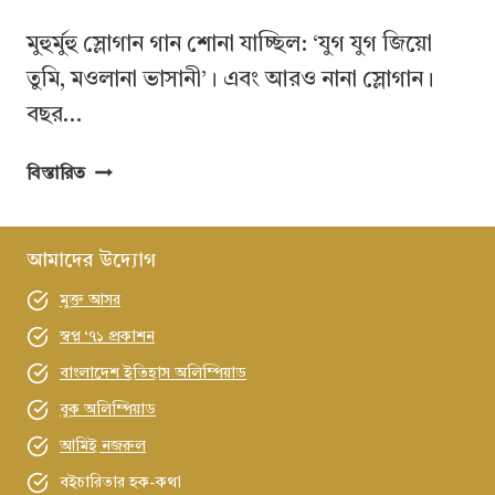
মুহুর্মুহু স্লোগান গান শোনা যাচ্ছিল: ‘যুগ যুগ জিয়ো
তুমি, মওলানা ভাসানী’। এবং আরও নানা স্লোগান।
বছর…
ভাসানীর
বিস্তারিত
রাজনীতি:
বৈচিত্র
ও
আমাদের উদ্যোগ
বৈপরীত্যের
মুক্ত আসর
বিষমযাত্রা
স্বপ্ন ‘৭১ প্রকাশন
বাংলাদেশ ইতিহাস অলিম্পিয়াড
বুক অলিম্পিয়াড
আমিই নজরুল
বইচারিতার হক-কথা