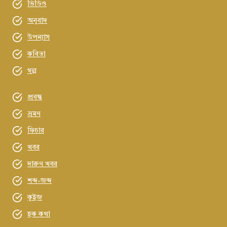
ভিডিও
অনুবাদ
উপন্যাস
কবিতা
গল্প
প্রবন্ধ
ভ্রমণ
ফিচার
খবর
দারুণ খবর
শব্দ-জব্দ
কুইজ
হক কথা