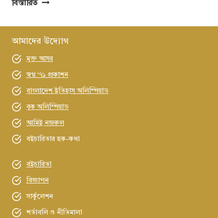
আগামীকাল
বিস্তারিত
থেকে
শুরু
হচ্ছে
আমাদের উদ্যোগ
৮দিন
মুক্ত আসর
ব্যাপী
বরিশাল
স্বপ্ন ‘৭১ প্রকাশন
বিভাগীয়
বাংলাদেশ ইতিহাস অলিম্পিয়াড
বইমেলা
বুক অলিম্পিয়াড
আমিই নজরুল
বইচারিতার হক-কথা
বইচারিতা
বিজ্ঞাপন
সার্কুলেশন
শর্তাবলি ও নীতিমালা