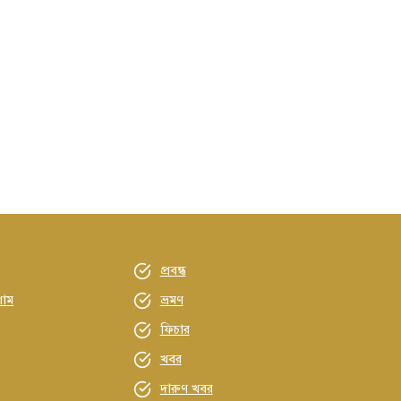
প্রবন্ধ
্রাম
ভ্রমণ
ফিচার
খবর
দারুণ খবর