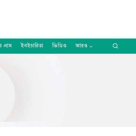
় গ্রাম
ইবইচারিতা
ভিডিও
আরও