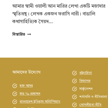
আমার স্বামী ওয়ালী আন মারির লেখা একটি মজাদার
স্মৃতিগ্রন্থ। লেখক একজন ফরাসি নারী। বাঙালি
কথাসাহিত্যিক সৈয়দ…
আমার
বিস্তারিত
স্বামী
ওয়ালী:
একটি
অসাধারণ
স্মৃতিগ্রন্থ
আমাদের উদ্যোগ
বইচারিতা
বিজ্ঞাপন
মুক্ত আসর
সার্কুলেশন
স্বপ্ন ‘৭১ প্রকাশন
শর্তাবলি ও নীতিমালা
বাংলাদেশ ইতিহাস অলিম্পিয়াড
গোপনীয়তা নীতি