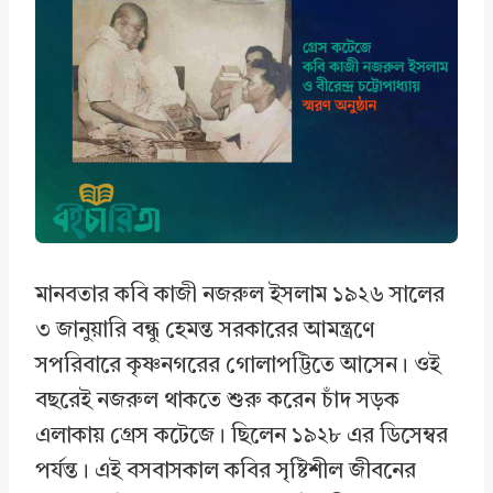
e
k
t
r
b
e
s
e
o
d
A
o
I
p
k
n
p
মানবতার কবি কাজী নজরুল ইসলাম ১৯২৬ সালের
৩ জানুয়ারি বন্ধু হেমন্ত সরকারের আমন্ত্রণে
সপরিবারে কৃষ্ণনগরের গোলাপট্টিতে আসেন। ওই
বছরেই নজরুল থাকতে শুরু করেন চাঁদ সড়ক
এলাকায় গ্রেস কটেজে। ছিলেন ১৯২৮ এর ডিসেম্বর
পর্যন্ত। এই বসবাসকাল কবির সৃষ্টিশীল জীবনের