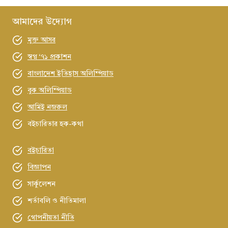
আমাদের উদ্যোগ
মুক্ত আসর
স্বপ্ন ‘৭১ প্রকাশন
বাংলাদেশ ইতিহাস অলিম্পিয়াড
বুক অলিম্পিয়াড
আমিই নজরুল
বইচারিতার হক-কথা
বইচারিতা
বিজ্ঞাপন
সার্কুলেশন
শর্তাবলি ও নীতিমালা
গোপনীয়তা নীতি