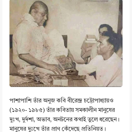
পাশাপাশি তাঁর অনুজ কবি বীরেন্দ্র চট্টোপাধ্যায়ও
(১৯২০- ১৯৮৫) তাঁর কবিতায় সমকালীন মানুষের
দুঃখ, দুর্দশা, অভাব, অনটনের কথাই তুলে ধরেছেন।
মানুষের দুঃখে তাঁর প্রাণ কেঁদেছে প্রতিনিয়ত।