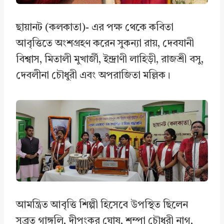
ছায়ানট (কলকাতা)- এর পক্ষ থেকে কবিতা
আবৃত্তিতে অংশগ্রহণ করেন সুকন্যা রায়, দেবযানী
বিশ্বাস, মিতালী মুখার্জী, ইন্দ্রাণী লাহিড়ী, রাজশ্রী বসু,
দেবলীনা চৌধুরী এবং অপরাজিতা মল্লিক।
আমন্ত্রিত আবৃত্তি শিল্পী হিসেবে উপস্থিত ছিলেন
সুব্রত গাঙ্গুলি, দীপংকর ঘোষ, শম্পা চৌধুরী নাগ,