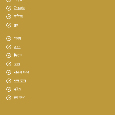
উপন্যাস
কবিতা
গল্প
প্রবন্ধ
ভ্রমণ
ফিচার
খবর
দারুণ খবর
শব্দ-জব্দ
কুইজ
হক কথা