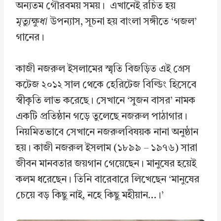
অন্যতম গৌরবময় সময়। এখানেই রচিত হয়
মৃত্যুক্ষুধা
উপন্যাস, সূচনা হয় বাংলা সঙ্গীতে ‘গজল’
গানের।
কাজী নজরুল ইসলামের স্মৃতি বিজড়িত এই গ্রেস
কটেজ ২০১২ সাল থেকে হেরিটেজ বিল্ডিং হিসেবে
স্বীকৃতি লাভ করেছে। সেখানে ‘সুজন বাসর’ নামক
একটি প্রতিষ্ঠান গড়ে তুলেছে নজরুল পাঠাগার।
নিয়মিতভাবে সেখানে নজরুলবিষয়ক নানা অনুষ্ঠান
হয়। কাজী নজরুল ইসলাম (১৮৯৯ – ১৯৭৬) সারা
জীবন মানবতার জয়গান গেয়েছেন। মানুষের হয়েই
কলম ধরেছেন। তিনি বারেবারে লিখেছেন ‘মানুষের
চেয়ে বড় কিছু নাই, নহে কিছু মহীয়ান…।’