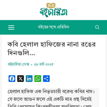
Skip
to
content
বইয়ের সঙ্গে প্রতিদিন
কবি হেলাল হাফিজের নানা রঙের
দিনগুলি…
বইচারিতা ডেস্ক
২৯ মার্চ ২০২৫
F
X
L
W
S
a
i
h
h
হেলাল হাফিজ এক নিভৃতচারী বরেণ্য কবির নাম।
c
n
a
a
e
k
t
r
যে জলে আগুন জলে
এই একটি মাত্র গ্রন্থ দিয়েই
b
e
s
e