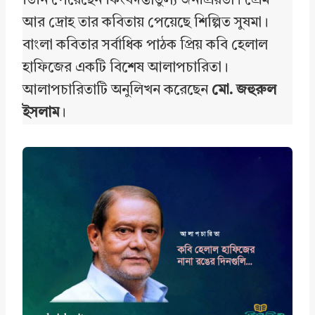
তিনি পেয়েছেন কিংবদন্তীতুল্য জনপ্রিয়তা। প্রেম
o
d
A
আর দ্রোহ তার কবিতায় পেয়েছে শিল্পিত সুষমা।
o
I
p
বাংলা কবিতার সর্বাধিক পাঠক প্রিয় কবি হেলাল
k
n
p
হাফিজের একটি বিশেষ আলাপচারিতা।
আলাপচারিতাটি অনুলিখন করেছেন
মো. জহুরুল
ইসলাম
।