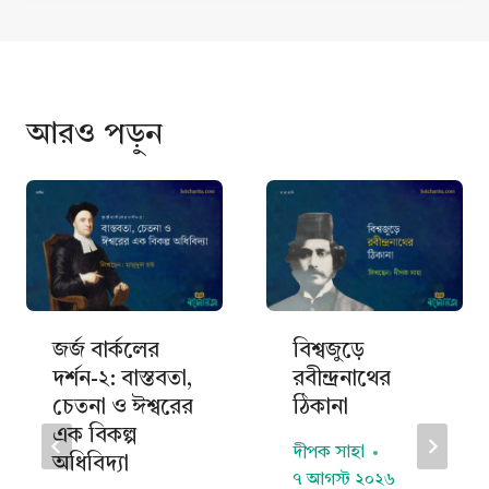
আরও পড়ুন
জর্জ বার্কলের
বিশ্বজুড়ে
দর্শন-২: বাস্তবতা,
রবীন্দ্রনাথের
চেতনা ও ঈশ্বরের
ঠিকানা
এক বিকল্প
দীপক সাহা
অধিবিদ্যা
৭ আগস্ট ২০২৬