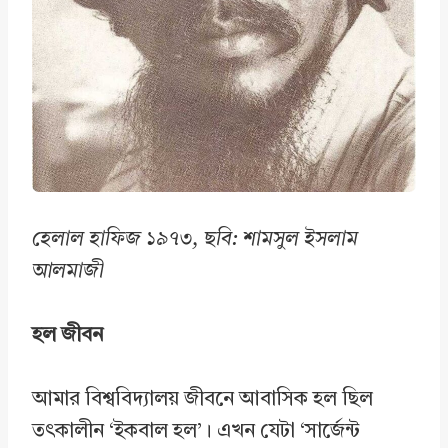
হেলাল হাফিজ ১৯৭৩, ছবি: শামসুল ইসলাম
আলমাজী
হল জীবন
আমার বিশ্ববিদ্যালয় জীবনে আবাসিক হল ছিল
তৎকালীন ‘ইকবাল হল’। এখন যেটা ‘সার্জেন্ট