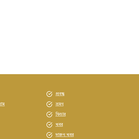
প্রবন্ধ
্রাম
ভ্রমণ
ফিচার
খবর
দারুণ খবর