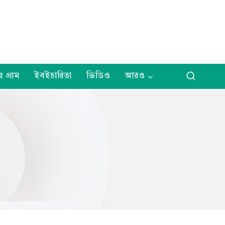
় গ্রাম
ইবইচারিতা
ভিডিও
আরও