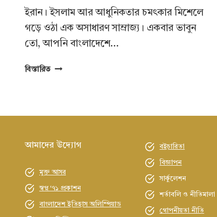
ইরান। ইসলাম আর আধুনিকতার চমৎকার মিশেলে
গড়ে ওঠা এক অসাধারণ সাম্রাজ্য। একবার ভাবুন
তো, আপনি বাংলাদেশে…
একবার
বিস্তারিত
ঘুরে
আসবেন
নাকি,
ইরানের
পথে-
প্রান্তরে?
আমাদের উদ্যোগ
বইচারিতা
বিজ্ঞাপন
মুক্ত আসর
সার্কুলেশন
স্বপ্ন ‘৭১ প্রকাশন
শর্তাবলি ও নীতিমালা
বাংলাদেশ ইতিহাস অলিম্পিয়াড
গোপনীয়তা নীতি