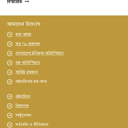
সমকালীন
বিস্তারিত
মনস্তাত্ত্বিক
সংকট
ও
আমাদের উদ্যোগ
সামাজিক
মুক্ত আসর
অবক্ষয়
স্বপ্ন ‘৭১ প্রকাশন
বাংলাদেশ ইতিহাস অলিম্পিয়াড
বুক অলিম্পিয়াড
আমিই নজরুল
বইচারিতার হক-কথা
বইচারিতা
বিজ্ঞাপন
সার্কুলেশন
শর্তাবলি ও নীতিমালা