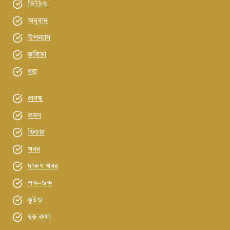
ভিডিও
অনুবাদ
উপন্যাস
কবিতা
গল্প
প্রবন্ধ
ভ্রমণ
ফিচার
খবর
দারুণ খবর
শব্দ-জব্দ
কুইজ
হক কথা