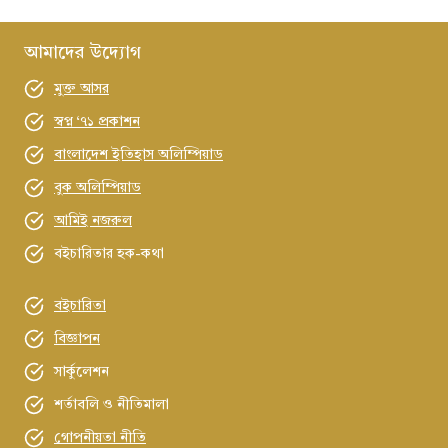
এক
বিস্মরণ
আমাদের উদ্যোগ
বিপ্লবীর
মুক্ত আসর
কথা
স্বপ্ন ‘৭১ প্রকাশন
বাংলাদেশ ইতিহাস অলিম্পিয়াড
বুক অলিম্পিয়াড
আমিই নজরুল
বইচারিতার হক-কথা
বইচারিতা
বিজ্ঞাপন
সার্কুলেশন
শর্তাবলি ও নীতিমালা
গোপনীয়তা নীতি