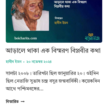
আড়ালে থাকা এক বিস্মরণ বিপ্লবীর কথা
হাবীব ইমন
২০ নভেম্বর ২০২৪
সালটা ২০০৮। তারিখটা ছিল জানুয়ারির ২০। ওইদিন
ছিল নেতাজি সুভাষ চন্দ্র বসুর জন্মবার্ষিকী। কয়েকদিন
আগে পশ্চিমবঙ্গের…
আড়ালে
বিস্তারিত
থাকা