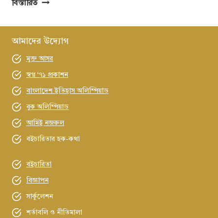
জয়
বিস্তারিত
গোস্বামী
:
সর্বব্যাপী
আমাদের উদ্যোগ
এক
মুক্ত আসর
শাশ্বত
বোধের
স্বপ্ন ‘৭১ প্রকাশন
যাত্রী
বাংলাদেশ ইতিহাস অলিম্পিয়াড
বুক অলিম্পিয়াড
আমিই নজরুল
বইচারিতার হক-কথা
বইচারিতা
বিজ্ঞাপন
সার্কুলেশন
শর্তাবলি ও নীতিমালা