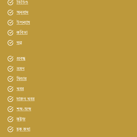
ভিডিও
অনুবাদ
উপন্যাস
কবিতা
গল্প
প্রবন্ধ
ভ্রমণ
ফিচার
খবর
দারুণ খবর
শব্দ-জব্দ
কুইজ
হক কথা