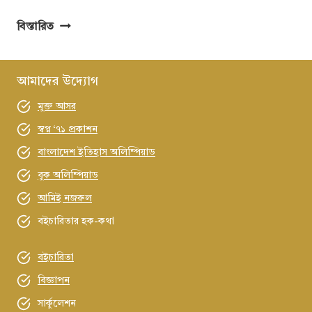
‘কাউকে
বিস্তারিত
পেছনে
ফেলে
নয়’
আমাদের উদ্যোগ
আদিবাসী
মুক্ত আসর
অধিকার
প্রতিষ্ঠায়
স্বপ্ন ‘৭১ প্রকাশন
নতুন
বাংলাদেশ ইতিহাস অলিম্পিয়াড
সামাজিক
বুক অলিম্পিয়াড
অঙ্গীকার
আমিই নজরুল
বইচারিতার হক-কথা
বইচারিতা
বিজ্ঞাপন
সার্কুলেশন