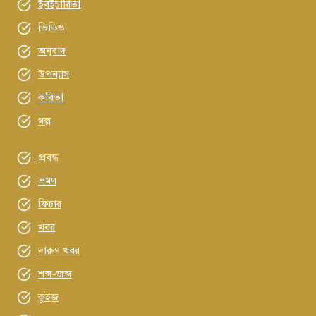
ইবইচারিতা
ভিডিও
অনুবাদ
উপন্যাস
কবিতা
গল্প
প্রবন্ধ
ভ্রমণ
ফিচার
খবর
দারুণ খবর
শব্দ-জব্দ
কুইজ