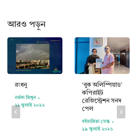
o
d
A
o
I
p
আরও পড়ুন
k
n
p
রংধনু
‘বুক অলিম্পিয়াড’
কপিরাইট
নর্মদা মিথুন
রেজিস্ট্রেশন সনদ
২২ জুলাই ২০২৬
পেল
বইচারিতা ডেস্ক
১৯ জুলাই ২০২৬